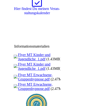
Hier findest Du meinen Ver­an­
stal­tungs­ka­len­der
Informationsmaterialien
Flyer MT Kinder und
Jugendliche_1.pdf
(1.43MB)
Flyer MT Kinder und
Jugendliche_1.pdf
(1.43MB)
Flyer MT Erwachsene,
Gruppenhypnose.pdf
(2.47MB)
Flyer MT Erwachsene,
Gruppenhypnose.pdf
(2.47MB)